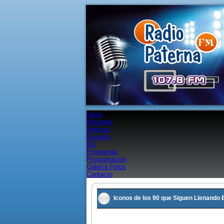
Inicio
Nosotros
Noticias
Eventos
Djs
Programas
Programación
Galería Fotos
Contacto
Iconos de los 90 que Siguen Llenando
Publicado: Domingo, 05 Mayo 2013 16: