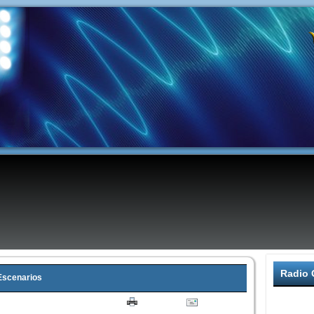
Radio 
 Escenarios
41
|
Escrito por Super User
|
Imprimir
|
| Visto: